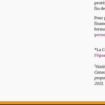
proté
fin d
Pour 
finan
forma
perso
*La C
l’épa
1
Stati
Canada
propor
2021.