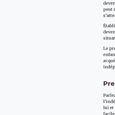
deven
peut 
s’att
Établ
deven
situa
Le pr
enfan
acqué
indép
Pre
Parle
l’ind
lui e
facil