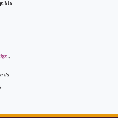
u’à la
dge
t,
on du
à