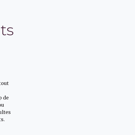
ts
tout
p de
ou
ultes
ts.