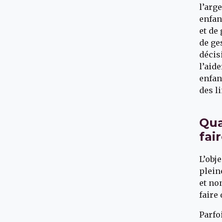
l’arg
enfan
et de
de ge
décis
l’aid
enfan
des l
Qua
fai
L’obj
plein
et no
faire
Parfo