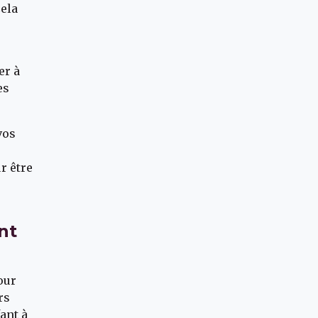
Cela
s
er à
es
vos
r être
nt
our
rs
ant à