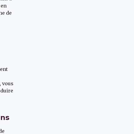
 en
ne de
ment
e
, vous
éduire
ons
de