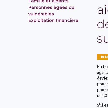
Famille et aidants
a
Personnes âgées ou
vulnérables
d
Exploitation financière
su
10 
En ta
âge, 
devie
pouce
pour 
de 20
S’il e