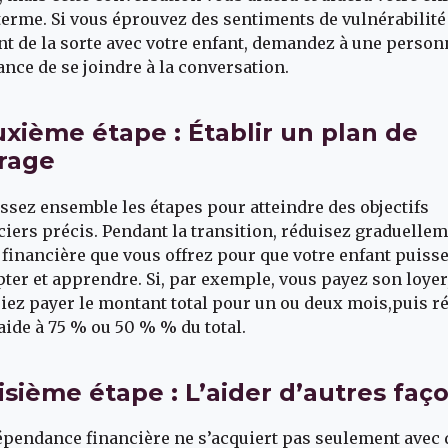
terme. Si vous éprouvez des sentiments de vulnérabilité
nt de la sorte avec votre enfant, demandez à une person
ance de se joindre à la conversation.
xième étape : Établir un plan de
rage
issez ensemble les étapes pour atteindre des objectifs
ciers précis. Pendant la transition, réduisez graduelle
e financière que vous offrez pour que votre enfant puiss
pter et apprendre. Si, par exemple, vous payez son loyer
iez payer le montant total pour un ou deux mois,puis r
 aide à 75 % ou 50 % % du total.
isième étape : L’aider d’autres faç
épendance financière ne s’acquiert pas seulement avec 