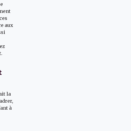
re
ement
nces
ce aux
ssi
sez
nt.
t
it la
adrer,
ant à