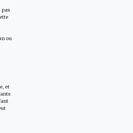
z pas
ette
,
un ou
e, et
fants
fant
eut