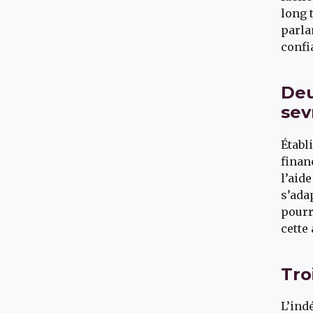
long 
parla
confi
Deu
sev
Établ
finan
l’aid
s’ada
pourr
cette
Tro
L’ind