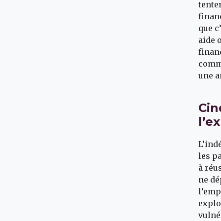
tente
finan
que c
aide 
finan
comme
une a
Cin
l’e
L’ind
les p
à réu
ne dé
l’emp
explo
vulné