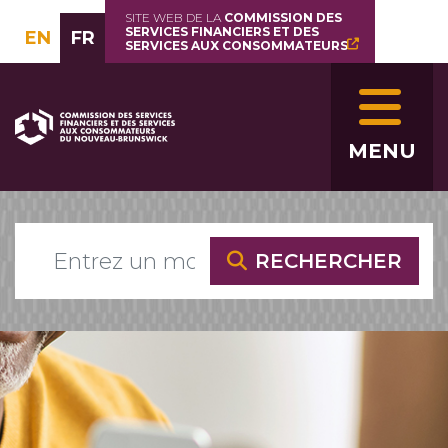
Aller
SITE WEB DE LA
COMMISSION DES
SERVICES FINANCIERS ET DES
au
EN
FR
SERVICES AUX CONSOMMATEURS
contenu
principal
Image
MENU
RECHERCHER
Image